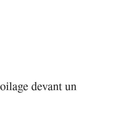
nvestir
Louer
Rénover
oilage devant un