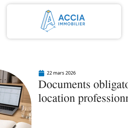
aliser
Déménager
Emprunter
Immo
I
22 mars 2026
Documents obligato
location profession