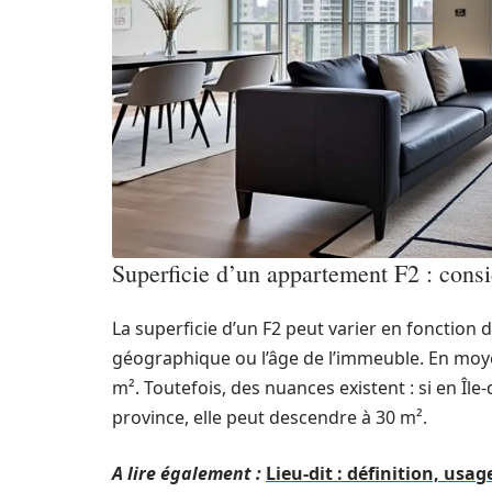
Superficie d’un appartement F2 : consi
La superficie d’un F2 peut varier en fonction de
géographique ou l’âge de l’immeuble. En mo
m². Toutefois, des nuances existent : si en Îl
province, elle peut descendre à 30 m².
A lire également :
Lieu-dit : définition, usa