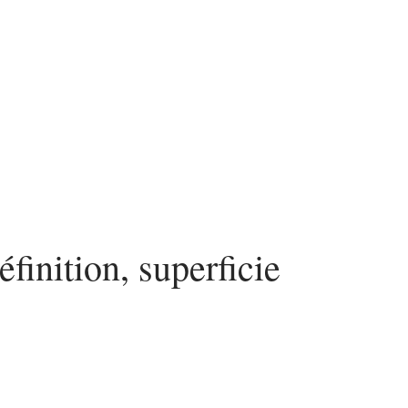
nvestir
Louer
Rénover
finition, superficie