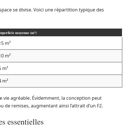
pace se divise. Voici une répartition typique des
uperficie moyenne (m²)
15 m²
10 m²
5 m²
4 m²
 de vie agréable. Évidemment, la conception peut
 de remises, augmentant ainsi l’attrait d’un F2.
es essentielles