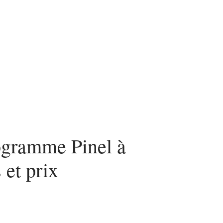
nvestir
Louer
Rénover
rogramme Pinel à
 et prix