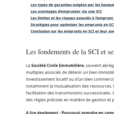
Les types de garanties exigées par les banque
Les avantages d’emprunter via une SCI
Les limites et les risques associés à l’emprunt
Stratégies pour optimiser les emprunts en SC
Conclusion sur les emprunts en SCI et leur av
Les fondements de la SCI et ses
La
Société Civile Immobilière
, souvent abré
multiples associés de détenir un bien immobilie
investissement locatif ou d’un bien commerci
notamment la mutualisation des ressources, la
facilitation des transmissions successorales.
des règles précises en matière de gestion et
A lire également :
Pourquoi prendre en compt